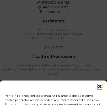
SPEDIZIONI E RESI
PRIVACY POLICY
COOKIE POLICY
Assistenza
Tel.: +39 328 957 0556
Mail: customercare@stilidivitababy.it
Orari: Lun – Ven | 10.00 – 19.00
CONTATTI
Novità e Promozioni
Entra a far parte della nostra grande Community!
Iscriviti alla newsletter e inizia a ricevere le novità e le promozioni
speciali.
Per fornire la migliori esperienza, utilizziamo tecnologie come i
cookie per archiviare e/o accedere alle informazioni del dispositivo.
Fornirci il consenso a queste tecnologie ci consentirà di elaborare i