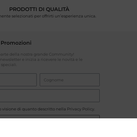
PRODOTTI DI QUALITÀ
ente selezionati per offrirti un’esperienza unica.
 Promozioni
 parte della nostra grande Community!
a newsletter e inizia a ricevere le novità e le
speciali.
 visione di quanto descritto nella
Privacy Policy
.
ISCRIVIMI