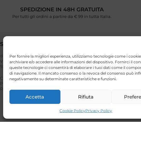
SPEDIZIONE IN 48H GRATUITA
Per tutti gli ordini a partire da € 99 in tutta Italia.
STILI DI VITA
Links Utili
di Giuseppina D’Angelo
TERMINI E CONDIZION
Per fornire la migliori esperienza, utilizziamo tecnologie come i cookie
Via Vittorio Veneto, 40
archiviare e/o accedere alle informazioni del dispositivo. Fornirci il co
PAGAMENTI
92025 Casteltermini (AG)
queste tecnologie ci consentirà di elaborare i tuoi dati come il com
SPEDIZIONI E RESI
di navigazione. Il mancato consenso o la revoca del consenso può infl
PRIVACY POLICY
CF: DNG GPP 85T48 G273P
negativamente su determinate caratteristiche e funzioni.
COOKIE POLICY
P. IVA: 03023110848
REA: AG – 221948
Accetta
Rifiuta
Prefer
Cookie Policy
Privacy Policy