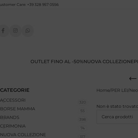
ustomer Care: +39 328 957 0556
OUTLET FINO AL -50%
NUOVA COLLEZIONE
P
CATEGORIE
Home
PER LEI
Neo
ACCESSORI
320
Non è stato trovato
BORSE MAMMA
55
BRANDS
398
CERIMONIA
74
NUOVA COLLEZIONE
317