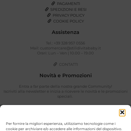
PAGAMENTI
SPEDIZIONI E RESI
PRIVACY POLICY
COOKIE POLICY
Assistenza
Tel.: +39 328 957 0556
Mail: customercare@stilidivitababy.it
Orari: Lun – Ven | 10.00 – 19.00
CONTATTI
Novità e Promozioni
Entra a far parte della nostra grande Community!
Iscriviti alla newsletter e inizia a ricevere le novità e le promozioni
speciali.
Per fornire la migliori esperienza, utilizziamo tecnologie come i
cookie per archiviare e/o accedere alle informazioni del dispositivo.