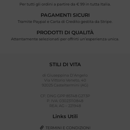
Per tutti gli ordini a partire da € 99 in tutta Italia.
PAGAMENTI SICURI
Tramite Paypal e Carta di Credito gestita da Stripe.
PRODOTTI DI QUALITÀ
Attentamente selezionati per offrirti un’esperienza unica.
STILI DI VITA
di Giuseppina D’Angelo
Via Vittorio Veneto, 40
92025 Casteltermini (AG)
CF: DNG GPP 85T48 G273P
P. IVA: 03023110848
REA: AG – 221948
Links Utili
TERMINI E CONDIZIONI