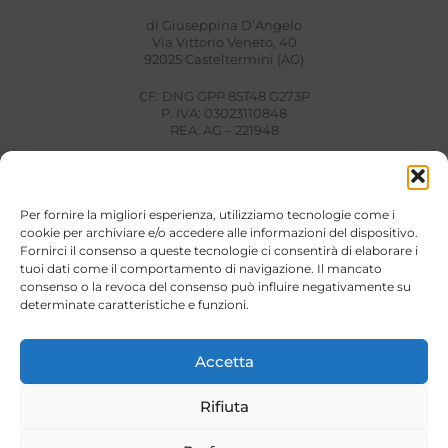
di Giuseppina D’Angelo
Via Vittorio Veneto, 40
92025 Casteltermini (AG)
CF: DNG GPP 85T48 G273P
P. IVA: 03023110848
REA: AG – 221948
Links Utili
TERMINI E CONDIZIONI
Per fornire la migliori esperienza, utilizziamo tecnologie come i
PAGAMENTI
cookie per archiviare e/o accedere alle informazioni del dispositivo.
SPEDIZIONI E RESI
Fornirci il consenso a queste tecnologie ci consentirà di elaborare i
PRIVACY POLICY
tuoi dati come il comportamento di navigazione. Il mancato
COOKIE POLICY
consenso o la revoca del consenso può influire negativamente su
determinate caratteristiche e funzioni.
Assistenza
Accetta
Tel.: +39 328 957 0556
Mail: customercare@stilidivitababy.it
Orari: Lun – Ven | 10.00 – 19.00
Rifiuta
CONTATTI