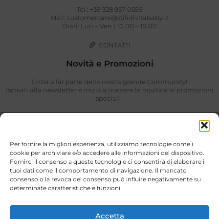
Tel.: +39 328 957 0556
Mail: customercare@stilidivitababy.it
Orari: Lun – Ven | 10.00 – 19.00
CONTATTI
Novità e Promozioni
Entra a far parte della nostra grande Community!
Iscriviti alla newsletter e inizia a ricevere le novità e le promozioni
speciali.
Per fornire la migliori esperienza, utilizziamo tecnologie come i
cookie per archiviare e/o accedere alle informazioni del dispositivo.
Fornirci il consenso a queste tecnologie ci consentirà di elaborare i
tuoi dati come il comportamento di navigazione. Il mancato
consenso o la revoca del consenso può influire negativamente su
determinate caratteristiche e funzioni.
Ho preso visione di quanto descritto nella
Privacy Policy
.
ISCRIVIMI
Accetta