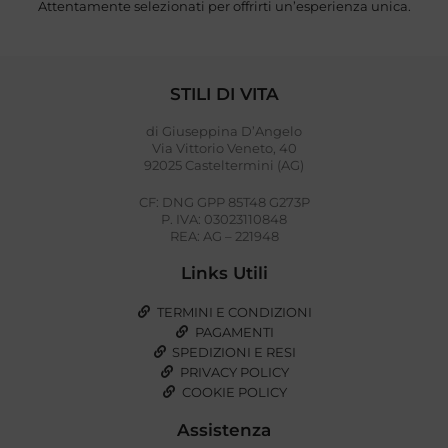
Attentamente selezionati per offrirti un’esperienza unica.
STILI DI VITA
di Giuseppina D’Angelo
Via Vittorio Veneto, 40
92025 Casteltermini (AG)
CF: DNG GPP 85T48 G273P
P. IVA: 03023110848
REA: AG – 221948
Links Utili
TERMINI E CONDIZIONI
PAGAMENTI
SPEDIZIONI E RESI
PRIVACY POLICY
COOKIE POLICY
Assistenza