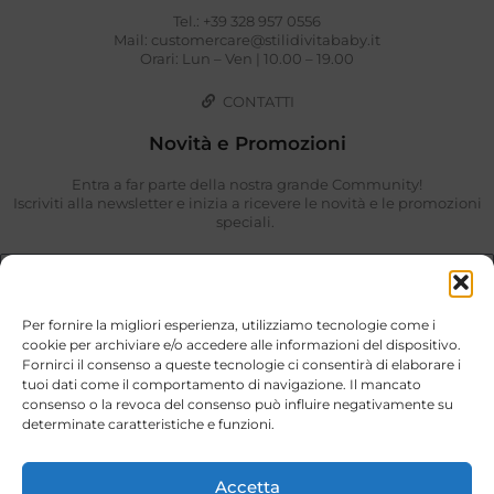
Tel.: +39 328 957 0556
Mail: customercare@stilidivitababy.it
Orari: Lun – Ven | 10.00 – 19.00
CONTATTI
Novità e Promozioni
Entra a far parte della nostra grande Community!
Iscriviti alla newsletter e inizia a ricevere le novità e le promozioni
speciali.
Per fornire la migliori esperienza, utilizziamo tecnologie come i
cookie per archiviare e/o accedere alle informazioni del dispositivo.
Fornirci il consenso a queste tecnologie ci consentirà di elaborare i
tuoi dati come il comportamento di navigazione. Il mancato
consenso o la revoca del consenso può influire negativamente su
determinate caratteristiche e funzioni.
Ho preso visione di quanto descritto nella
Privacy Policy
.
ISCRIVIMI
Accetta