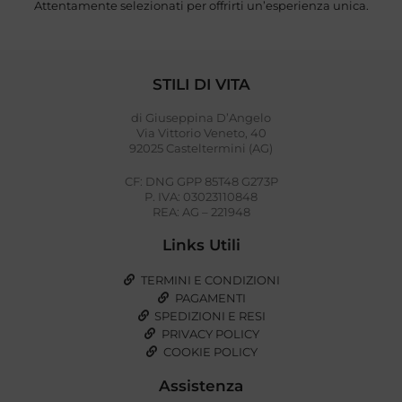
Attentamente selezionati per offrirti un’esperienza unica.
STILI DI VITA
di Giuseppina D’Angelo
Via Vittorio Veneto, 40
92025 Casteltermini (AG)
CF: DNG GPP 85T48 G273P
P. IVA: 03023110848
REA: AG – 221948
Links Utili
TERMINI E CONDIZIONI
PAGAMENTI
SPEDIZIONI E RESI
PRIVACY POLICY
COOKIE POLICY
Assistenza