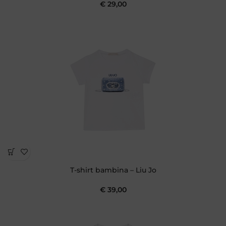
€
29,00
T-shirt bambina – Liu Jo
€
39,00