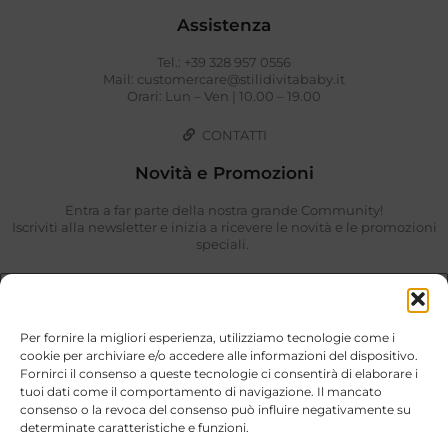
Assistenza
Tel.: +39 328 957 0556
Mail: customercare@stilidivitababy.it
Orari: Lun – Ven | 10.00 – 19.00
CONTATTI
Novità e Promozioni
Entra a far parte della nostra grande Community!
Iscriviti alla newsletter e inizia a ricevere le novità e le promozioni
speciali.
Per fornire la migliori esperienza, utilizziamo tecnologie come i
cookie per archiviare e/o accedere alle informazioni del dispositivo.
Fornirci il consenso a queste tecnologie ci consentirà di elaborare i
tuoi dati come il comportamento di navigazione. Il mancato
consenso o la revoca del consenso può influire negativamente su
determinate caratteristiche e funzioni.
Ho preso visione di quanto descritto nella
Privacy Policy
.