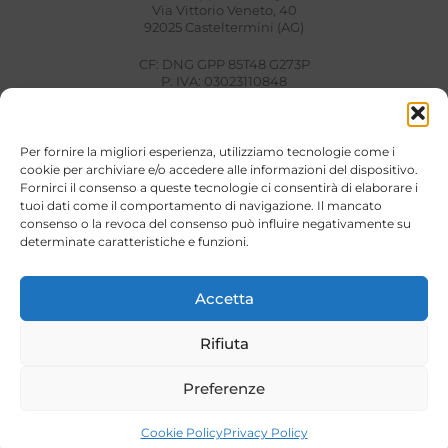
Via Vittorio Veneto, 40
92025 Casteltermini (AG)
CF: DNG GPP 85T48 G273P
P. IVA: 03023110848
REA: AG – 221948
Links Utili
Per fornire la migliori esperienza, utilizziamo tecnologie come i
cookie per archiviare e/o accedere alle informazioni del dispositivo.
TERMINI E CONDIZIONI
Fornirci il consenso a queste tecnologie ci consentirà di elaborare i
PAGAMENTI
tuoi dati come il comportamento di navigazione. Il mancato
SPEDIZIONI E RESI
consenso o la revoca del consenso può influire negativamente su
PRIVACY POLICY
determinate caratteristiche e funzioni.
COOKIE POLICY
Assistenza
Accetta
Tel.: +39 328 957 0556
Rifiuta
Mail: customercare@stilidivitababy.it
Orari: Lun – Ven | 10.00 – 19.00
Preferenze
CONTATTI
Cookie Policy
Privacy Policy
Novità e Promozioni