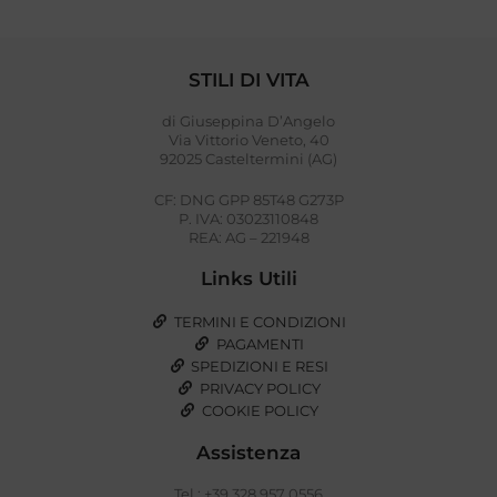
STILI DI VITA
di Giuseppina D’Angelo
Via Vittorio Veneto, 40
92025 Casteltermini (AG)
CF: DNG GPP 85T48 G273P
P. IVA: 03023110848
REA: AG – 221948
Links Utili
TERMINI E CONDIZIONI
PAGAMENTI
SPEDIZIONI E RESI
PRIVACY POLICY
COOKIE POLICY
Assistenza
Tel.: +39 328 957 0556