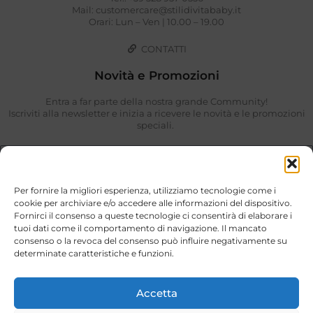
Mail: customercare@stilidivitababy.it
Orari: Lun – Ven | 10.00 – 19.00
CONTATTI
Novità e Promozioni
Entra a far parte della nostra grande Community!
Iscriviti alla newsletter e inizia a ricevere le novità e le promozioni
speciali.
Per fornire la migliori esperienza, utilizziamo tecnologie come i
cookie per archiviare e/o accedere alle informazioni del dispositivo.
Fornirci il consenso a queste tecnologie ci consentirà di elaborare i
tuoi dati come il comportamento di navigazione. Il mancato
consenso o la revoca del consenso può influire negativamente su
determinate caratteristiche e funzioni.
Ho preso visione di quanto descritto nella
Privacy Policy
.
ISCRIVIMI
Accetta