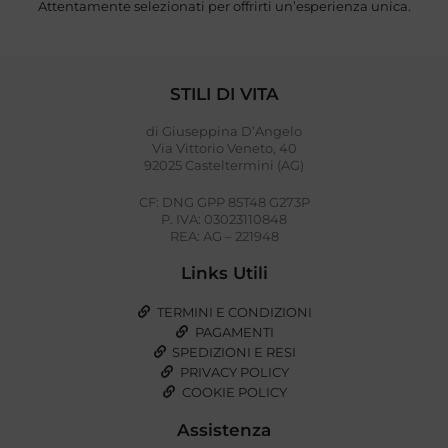
Attentamente selezionati per offrirti un’esperienza unica.
STILI DI VITA
di Giuseppina D’Angelo
Via Vittorio Veneto, 40
92025 Casteltermini (AG)
CF: DNG GPP 85T48 G273P
P. IVA: 03023110848
REA: AG – 221948
Links Utili
TERMINI E CONDIZIONI
PAGAMENTI
SPEDIZIONI E RESI
PRIVACY POLICY
COOKIE POLICY
Assistenza