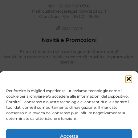
Tel.: +39 328 957 0556
Mail: customercare@stilidivitababy.it
Orari: Lun – Ven | 10.00 – 19.00
CONTATTI
Novità e Promozioni
Entra a far parte della nostra grande Community!
Iscriviti alla newsletter e inizia a ricevere le novità e le promozioni
speciali.
Per fornire la migliori esperienza, utilizziamo tecnologie come i
cookie per archiviare e/o accedere alle informazioni del dispositivo.
Fornirci il consenso a queste tecnologie ci consentirà di elaborare i
tuoi dati come il comportamento di navigazione. Il mancato
consenso o la revoca del consenso può influire negativamente su
determinate caratteristiche e funzioni.
Ho preso visione di quanto descritto nella
Privacy Policy
.
ISCRIVIMI
Accetta