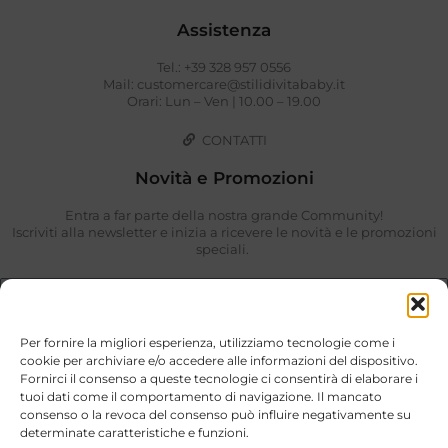
Assistenza
Tel.: +39 328 957 0556
Mail: customercare@stilidivitababy.it
Orari: Lun – Ven | 10.00 – 19.00
CONTATTI
Novità e Promozioni
Entra a far parte della nostra grande Community!
Iscriviti alla newsletter e inizia a ricevere le novità e le promozioni
speciali.
Per fornire la migliori esperienza, utilizziamo tecnologie come i
cookie per archiviare e/o accedere alle informazioni del dispositivo.
Fornirci il consenso a queste tecnologie ci consentirà di elaborare i
tuoi dati come il comportamento di navigazione. Il mancato
consenso o la revoca del consenso può influire negativamente su
determinate caratteristiche e funzioni.
Ho preso visione di quanto descritto nella
Privacy Policy
.