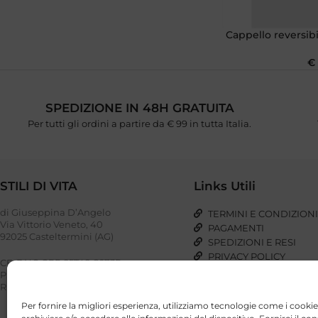
Cappello reversib
€
SPEDIZIONE IN 48H GRATUITA
Per tutti gli ordini a partire da € 99 in tutta Italia.
STILI DI VITA
Links Utili
di Giuseppina D’Angelo
TERMINI E CONDIZION
Via Vittorio Veneto, 40
PAGAMENTI
92025 Casteltermini (AG)
SPEDIZIONI E RESI
PRIVACY POLICY
CF: DNG GPP 85T48 G273P
COOKIE POLICY
P. IVA: 03023110848
REA: AG – 221948
Per fornire la migliori esperienza, utilizziamo tecnologie come i cookie