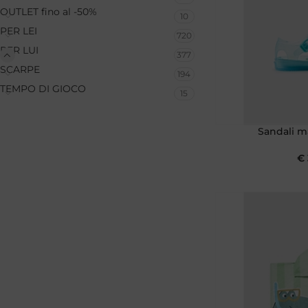
OUTLET fino al -50%
10
PER LEI
720
PER LUI
377
SCARPE
194
TEMPO DI GIOCO
15
Sandali m
€