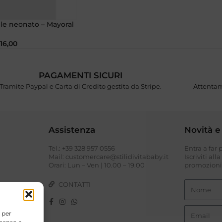
ile neonato – Mayoral
16,00
PAGAMENTI SICURI
Tramite Paypal e Carta di Credito gestita da Stripe.
Attentam
Assistenza
Novità e
Tel.: +39 328 957 0556
Entra a far
I
Mail: customercare@stilidivitababy.it
Iscriviti all
Orari: Lun – Ven | 10.00 – 19.00
promozioni 
CONTATTI
 per