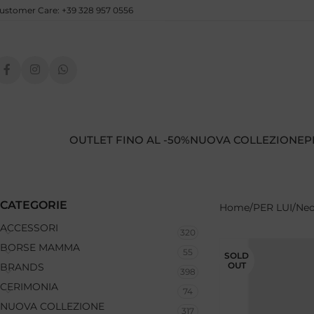
ustomer Care: +39 328 957 0556
OUTLET FINO AL -50%
NUOVA COLLEZIONE
P
CATEGORIE
Home
PER LUI
Neo
ACCESSORI
320
BORSE MAMMA
55
SOLD
OUT
BRANDS
398
CERIMONIA
74
NUOVA COLLEZIONE
317