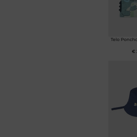
Telo Poncho
€