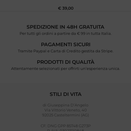
€
39,00
SPEDIZIONE IN 48H GRATUITA
Per tutti gli ordini a partire da € 99 in tutta Italia.
PAGAMENTI SICURI
Tramite Paypal e Carta di Credito gestita da Stripe.
PRODOTTI DI QUALITÀ
Attentamente selezionati per offrirti un’esperienza unica.
STILI DI VITA
di Giuseppina D’Angelo
Via Vittorio Veneto, 40
92025 Casteltermini (AG)
CF: DNG GPP 85T48 G273P
P. IVA: 03023110848