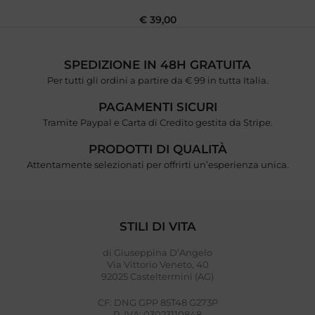
€
39,00
SPEDIZIONE IN 48H GRATUITA
Per tutti gli ordini a partire da € 99 in tutta Italia.
PAGAMENTI SICURI
Tramite Paypal e Carta di Credito gestita da Stripe.
PRODOTTI DI QUALITÀ
Attentamente selezionati per offrirti un’esperienza unica.
STILI DI VITA
di Giuseppina D’Angelo
Via Vittorio Veneto, 40
92025 Casteltermini (AG)
CF: DNG GPP 85T48 G273P
P. IVA: 03023110848