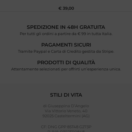
€
39,00
SPEDIZIONE IN 48H GRATUITA
Per tutti gli ordini a partire da € 99 in tutta Italia.
PAGAMENTI SICURI
Tramite Paypal e Carta di Credito gestita da Stripe.
PRODOTTI DI QUALITÀ
Attentamente selezionati per offrirti un’esperienza unica.
STILI DI VITA
di Giuseppina D’Angelo
Via Vittorio Veneto, 40
92025 Casteltermini (AG)
CF: DNG GPP 85T48 G273P
P. IVA: 03023110848