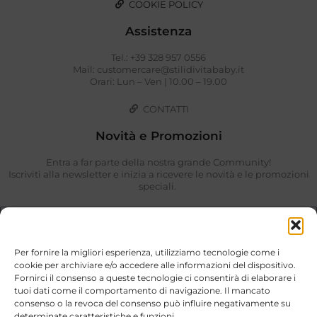
COOKIE POLICY
Assistenza
Tel.: +39 328 957 0556
Mail: customercare@stilidivitababy.it
Orari: Lun – Ven | 10.00 – 19.00
CONTATTI
Novità e Promozioni
Entra a far parte della nostra grande Community!
Iscriviti alla newsletter e inizia a ricevere le novità e le promozioni
speciali.
Per fornire la migliori esperienza, utilizziamo tecnologie come i
cookie per archiviare e/o accedere alle informazioni del dispositivo.
Fornirci il consenso a queste tecnologie ci consentirà di elaborare i
tuoi dati come il comportamento di navigazione. Il mancato
consenso o la revoca del consenso può influire negativamente su
determinate caratteristiche e funzioni.