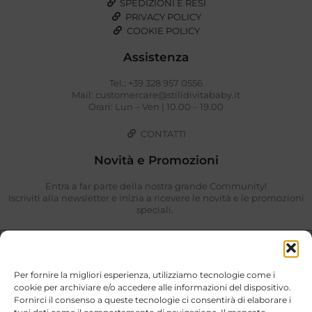
SPEDIZIONI E RESI
PRIVACY POLICY
COOKIE POLICY
Assistenza
Tel.: +39 328 957 0556
Mail: customercare@stilidivitababy.it
Orari: Lun – Ven | 10.00 – 19.00
CONTATTI
Novità e Promozioni
Entra a far parte della nostra grande Community!
Iscriviti alla newsletter e inizia a ricevere le novità e le promozioni
speciali.
Per fornire la migliori esperienza, utilizziamo tecnologie come i
cookie per archiviare e/o accedere alle informazioni del dispositivo.
Fornirci il consenso a queste tecnologie ci consentirà di elaborare i