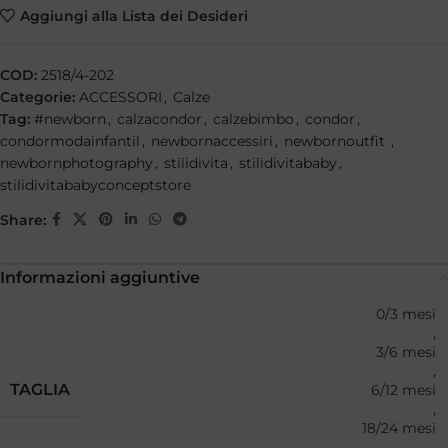
Aggiungi alla Lista dei Desideri
COD:
2518/4-202
Categorie:
ACCESSORI
,
Calze
Tag:
#newborn
,
calzacondor
,
calzebimbo
,
condor
,
condormodainfantil
,
newbornaccessiri
,
newbornoutfit
,
newbornphotography
,
stilidivita
,
stilidivitababy
,
stilidivitababyconceptstore
Share:
Informazioni aggiuntive
0/3 mesi
,
3/6 mesi
,
TAGLIA
6/12 mesi
,
18/24 mesi
,