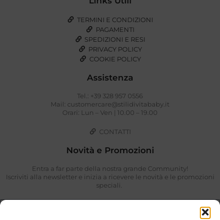
Links Utili
TERMINI E CONDIZIONI
PAGAMENTI
SPEDIZIONI E RESI
PRIVACY POLICY
COOKIE POLICY
Assistenza
Tel.: +39 328 957 0556
Mail: customercare@stilidivitababy.it
Orari: Lun – Ven | 10.00 – 19.00
CONTATTI
Novità e Promozioni
Entra a far parte della nostra grande Community!
Iscriviti alla newsletter e inizia a ricevere le novità e le promozioni
speciali.