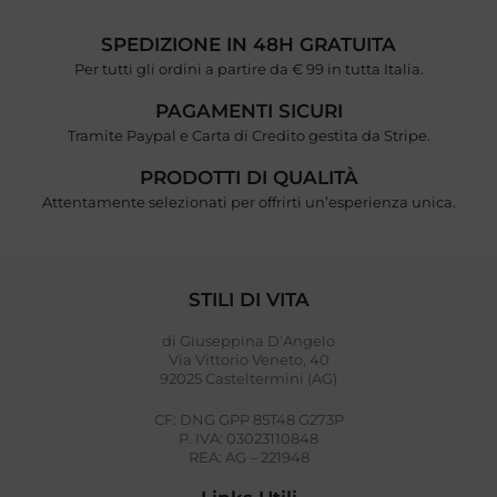
SPEDIZIONE IN 48H GRATUITA
Per tutti gli ordini a partire da € 99 in tutta Italia.
PAGAMENTI SICURI
Tramite Paypal e Carta di Credito gestita da Stripe.
PRODOTTI DI QUALITÀ
Attentamente selezionati per offrirti un’esperienza unica.
STILI DI VITA
di Giuseppina D’Angelo
Via Vittorio Veneto, 40
92025 Casteltermini (AG)
CF: DNG GPP 85T48 G273P
P. IVA: 03023110848
REA: AG – 221948