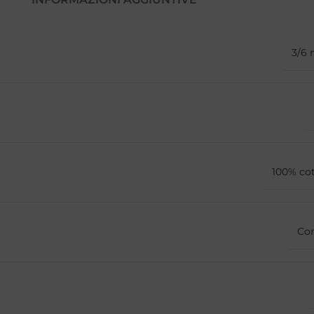
3/6 
100% co
Co