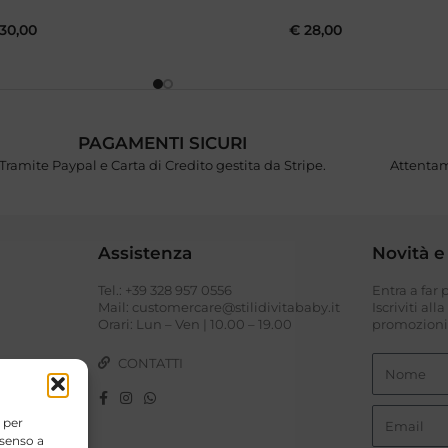
30,00
€
28,00
PAGAMENTI SICURI
Tramite Paypal e Carta di Credito gestita da Stripe.
Attentam
Assistenza
Novità e
Tel.: +39 328 957 0556
Entra a far
I
Mail: customercare@stilidivitababy.it
Iscriviti all
Orari: Lun – Ven | 10.00 – 19.00
promozioni 
CONTATTI
 per
nsenso a