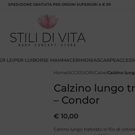
SPEDIZIONE GRATUITA PER ORDINI SUPERIORI A € 99
ER LEI
PER LUI
BORSE MAMMA
CERIMONIA
SCARPE
ACCESS
Home
ACCESSORI
Calze
Calzino lung
Calzino lungo t
– Condor
€
10,00
Calzino lungo traforato in filo di cotone