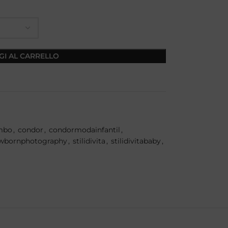
GI AL CARRELLO
mbo
,
condor
,
condormodainfantil
,
wbornphotography
,
stilidivita
,
stilidivitababy
,