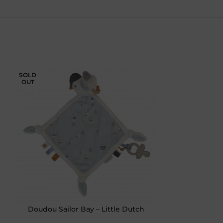
SOLD
OUT
Doudou Sailor Bay – Little Dutch
2 Mussole Swad
Forest