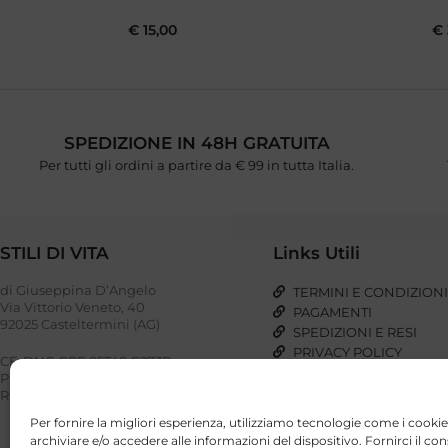
€
15,00
€
SPEDIZIONE IN 48H GRATUITA
Per tutti gli ordini a partire da € 99 in tutta Italia.
STILI DI VITA
Links Utili
di Giuseppina D’Angelo
TERMINI E CONDIZION
Via Vittorio Veneto, 40
PAGAMENTI
92025 Casteltermini (AG)
SPEDIZIONI E RESI
PRIVACY POLICY
CF: DNG GPP 85T48 G273P
COOKIE POLICY
P. IVA: 03023110848
REA: AG – 221948
Per fornire la migliori esperienza, utilizziamo tecnologie come i cookie
archiviare e/o accedere alle informazioni del dispositivo. Fornirci il co