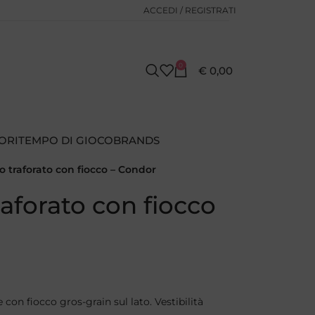
ACCEDI / REGISTRATI
0
€
0,00
ORI
TEMPO DI GIOCO
BRANDS
o traforato con fiocco – Condor
raforato con fiocco
 con fiocco gros-grain sul lato. Vestibilità