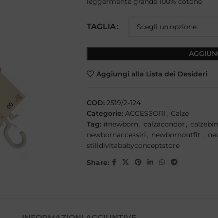
leggermente grande 100% cotone
TAGLIA
AGGIUN
Aggiungi alla Lista dei Desideri
COD:
2519/2-124
Categorie:
ACCESSORI
,
Calze
Tag:
#newborn
,
calzacondor
,
calzebi
newbornaccessiri
,
newbornoutfit
,
ne
stilidivitababyconceptstore
Share:
INFORMAZIONI AGGIUNTIVE