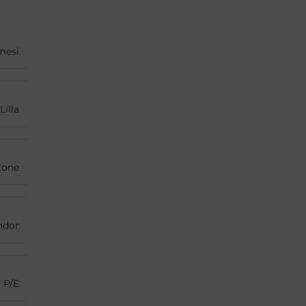
mesi
Lilla
tone
ndor
P/E