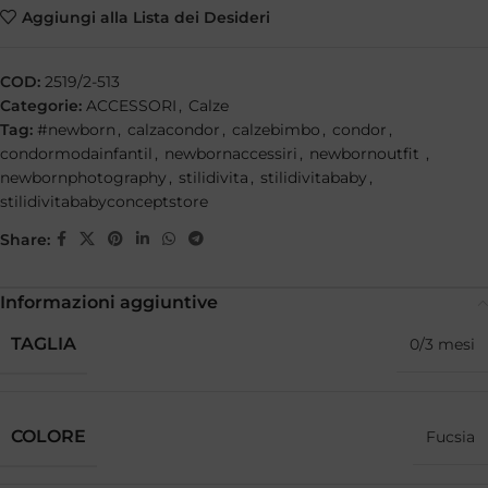
Aggiungi alla Lista dei Desideri
COD:
2519/2-513
Categorie:
ACCESSORI
,
Calze
Tag:
#newborn
,
calzacondor
,
calzebimbo
,
condor
,
condormodainfantil
,
newbornaccessiri
,
newbornoutfit
,
newbornphotography
,
stilidivita
,
stilidivitababy
,
stilidivitababyconceptstore
Share:
Informazioni aggiuntive
TAGLIA
0/3 mesi
COLORE
Fucsia