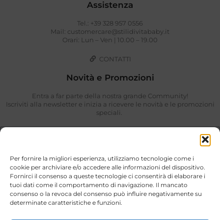
Assistenza
Tel.: +39 328 957 0556
Mail: customercare@stilidivitababy.it
Orari: Lun – Ven | 10.00 – 19.00
CONTATTI
Novità e Promozioni
Entra a far parte della nostra grande Community!
Iscriviti alla newsletter e inizia a ricevere le novità e le promozioni
speciali.
Per fornire la migliori esperienza, utilizziamo tecnologie come i
cookie per archiviare e/o accedere alle informazioni del dispositivo.
Fornirci il consenso a queste tecnologie ci consentirà di elaborare i
tuoi dati come il comportamento di navigazione. Il mancato
consenso o la revoca del consenso può influire negativamente su
determinate caratteristiche e funzioni.
Ho preso visione di quanto descritto nella
Privacy Policy
.