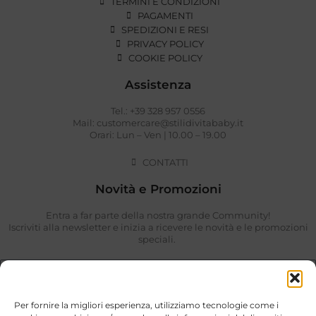
TERMINI E CONDIZIONI
PAGAMENTI
SPEDIZIONI E RESI
PRIVACY POLICY
COOKIE POLICY
Assistenza
Tel.: +39 328 957 0556
Mail: customercare@stilidivitababy.it
Orari: Lun – Ven | 10.00 – 19.00
CONTATTI
Novità e Promozioni
Entra a far parte della nostra grande Community!
Iscriviti alla newsletter e inizia a ricevere le novità e le promozioni
speciali.
Per fornire la migliori esperienza, utilizziamo tecnologie come i