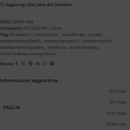
Aggiungi alla Lista dei Desideri
COD:
2519/4-568
Categorie:
ACCESSORI
,
Calze
Tag:
#newborn
,
calzacondor
,
calzebimbo
,
condor
,
condormodainfantil
,
newbornaccessiri
,
newbornoutfit
,
newbornphotography
,
stilidivita
,
stilidivitababy
,
stilidivitababyconceptstore
Share:
Informazioni aggiuntive
0/3 mesi
,
3/6 mesi
TAGLIA
,
6/12 mesi
,
12/18 mesi