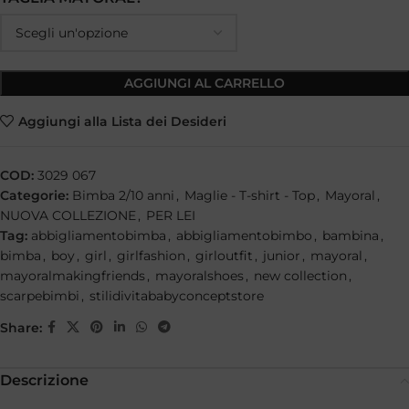
AGGIUNGI AL CARRELLO
Aggiungi alla Lista dei Desideri
COD:
3029 067
Categorie:
Bimba 2/10 anni
,
Maglie - T-shirt - Top
,
Mayoral
,
NUOVA COLLEZIONE
,
PER LEI
Tag:
abbigliamentobimba
,
abbigliamentobimbo
,
bambina
,
bimba
,
boy
,
girl
,
girlfashion
,
girloutfit
,
junior
,
mayoral
,
mayoralmakingfriends
,
mayoralshoes
,
new collection
,
scarpebimbi
,
stilidivitababyconceptstore
Share:
Descrizione