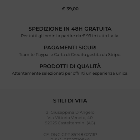
€
39,00
SPEDIZIONE IN 48H GRATUITA
Per tutti gli ordini a partire da € 99 in tutta Italia.
PAGAMENTI SICURI
Tramite Paypal e Carta di Credito gestita da Stripe.
PRODOTTI DI QUALITÀ
Attentamente selezionati per offrirti un’esperienza unica.
STILI DI VITA
di Giuseppina D’Angelo
Via Vittorio Veneto, 40
92025 Casteltermini (AG)
CF: DNG GPP 85T48 G273P
P. IVA: 03023110848