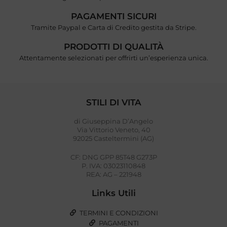
PAGAMENTI SICURI
Tramite Paypal e Carta di Credito gestita da Stripe.
PRODOTTI DI QUALITÀ
Attentamente selezionati per offrirti un’esperienza unica.
STILI DI VITA
di Giuseppina D’Angelo
Via Vittorio Veneto, 40
92025 Casteltermini (AG)
CF: DNG GPP 85T48 G273P
P. IVA: 03023110848
REA: AG – 221948
Links Utili
TERMINI E CONDIZIONI
PAGAMENTI