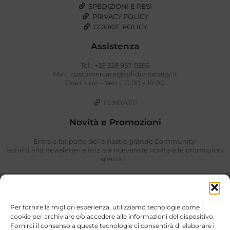
SPEDIZIONI E RESI
PRIVACY POLICY
COOKIE POLICY
Assistenza
Tel.: +39 328 957 0556
Mail: customercare@stilidivitababy.it
Orari: Lun – Ven | 10.00 – 19.00
CONTATTI
Novità e Promozioni
Entra a far parte della nostra grande Community!
Iscriviti alla newsletter e inizia a ricevere le novità e le promozioni
speciali.
Per fornire la migliori esperienza, utilizziamo tecnologie come i
cookie per archiviare e/o accedere alle informazioni del dispositivo.
Fornirci il consenso a queste tecnologie ci consentirà di elaborare i