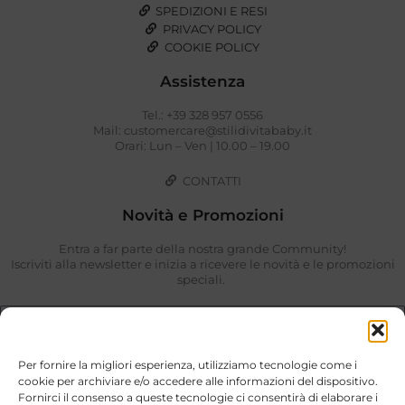
SPEDIZIONI E RESI
PRIVACY POLICY
COOKIE POLICY
Assistenza
Tel.: +39 328 957 0556
Mail: customercare@stilidivitababy.it
Orari: Lun – Ven | 10.00 – 19.00
CONTATTI
Novità e Promozioni
Entra a far parte della nostra grande Community!
Iscriviti alla newsletter e inizia a ricevere le novità e le promozioni
speciali.
Per fornire la migliori esperienza, utilizziamo tecnologie come i
cookie per archiviare e/o accedere alle informazioni del dispositivo.
Fornirci il consenso a queste tecnologie ci consentirà di elaborare i