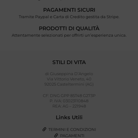
PAGAMENTI SICURI
Tramite Paypal e Carta di Credito gestita da Stripe.
PRODOTTI DI QUALITÀ
Attentamente selezionati per offrirti un’esperienza unica.
STILI DI VITA
di Giuseppina D’Angelo
Via Vittorio Veneto, 40
92025 Casteltermini (AG)
CF: DNG GPP 85T48 G273P
P. IVA: 03023110848
REA: AG – 221948
Links Utili
TERMINI E CONDIZIONI
PAGAMENTI