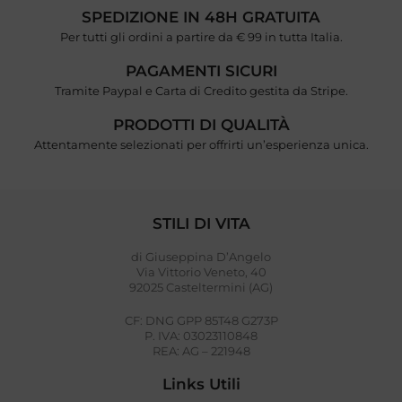
SPEDIZIONE IN 48H GRATUITA
Per tutti gli ordini a partire da € 99 in tutta Italia.
PAGAMENTI SICURI
Tramite Paypal e Carta di Credito gestita da Stripe.
PRODOTTI DI QUALITÀ
Attentamente selezionati per offrirti un’esperienza unica.
STILI DI VITA
di Giuseppina D’Angelo
Via Vittorio Veneto, 40
92025 Casteltermini (AG)
CF: DNG GPP 85T48 G273P
P. IVA: 03023110848
REA: AG – 221948
Links Utili