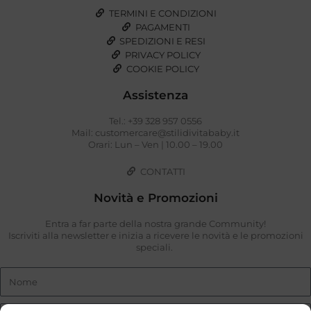
TERMINI E CONDIZIONI
PAGAMENTI
SPEDIZIONI E RESI
PRIVACY POLICY
COOKIE POLICY
Assistenza
Tel.: +39 328 957 0556
Mail: customercare@stilidivitababy.it
Orari: Lun – Ven | 10.00 – 19.00
CONTATTI
Novità e Promozioni
Entra a far parte della nostra grande Community!
Iscriviti alla newsletter e inizia a ricevere le novità e le promozioni
speciali.