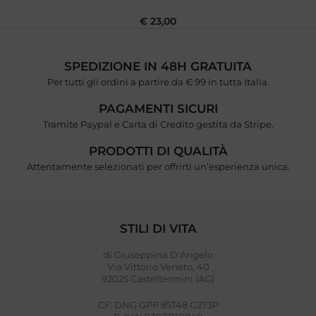
€
23,00
SPEDIZIONE IN 48H GRATUITA
Per tutti gli ordini a partire da € 99 in tutta Italia.
PAGAMENTI SICURI
Tramite Paypal e Carta di Credito gestita da Stripe.
PRODOTTI DI QUALITÀ
Attentamente selezionati per offrirti un’esperienza unica.
STILI DI VITA
di Giuseppina D’Angelo
Via Vittorio Veneto, 40
92025 Casteltermini (AG)
CF: DNG GPP 85T48 G273P