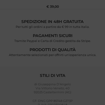
€
39,00
SPEDIZIONE IN 48H GRATUITA
Per tutti gli ordini a partire da € 99 in tutta Italia.
PAGAMENTI SICURI
Tramite Paypal e Carta di Credito gestita da Stripe.
PRODOTTI DI QUALITÀ
Attentamente selezionati per offrirti un’esperienza unica.
STILI DI VITA
di Giuseppina D’Angelo
Via Vittorio Veneto, 40
92025 Casteltermini (AG)
CF: DNG GPP 85T48 G273P
P. IVA: 03023110848