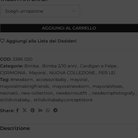
AGGIUNGI AL CARRELLO
Aggiungi alla Lista dei Desideri
COD:
3386 020
Categorie:
Bimba
,
Bimba 2/10 anni
,
Cardigan e Felpe
,
CERIMONIA
,
Mayoral
,
NUOVA COLLEZIONE
,
PER LEI
Tag:
#newborn
,
accessoribaby
,
mayoral
,
mayoralmakingfriends
,
mayoralnewborn
,
mayoralshoes
,
neonato
,
new collection
,
newbornoutfit
,
newbornphotografy
,
stilidivitababy
,
stilidivitababyconceptstore
Share:
Descrizione