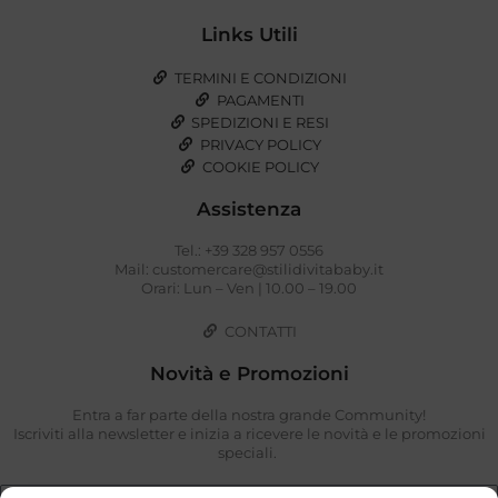
Links Utili
TERMINI E CONDIZIONI
PAGAMENTI
SPEDIZIONI E RESI
PRIVACY POLICY
COOKIE POLICY
Assistenza
Tel.: +39 328 957 0556
Mail: customercare@stilidivitababy.it
Orari: Lun – Ven | 10.00 – 19.00
CONTATTI
Novità e Promozioni
Entra a far parte della nostra grande Community!
Iscriviti alla newsletter e inizia a ricevere le novità e le promozioni
speciali.