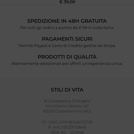
€
39,00
SPEDIZIONE IN 48H GRATUITA
Per tutti gli ordini a partire da € 99 in tutta Italia.
PAGAMENTI SICURI
Tramite Paypal e Carta di Credito gestita da Stripe.
PRODOTTI DI QUALITÀ
Attentamente selezionati per offrirti un’esperienza unica.
STILI DI VITA
di Giuseppina D’Angelo
Via Vittorio Veneto, 40
92025 Casteltermini (AG)
CF: DNG GPP 85T48 G273P
P. IVA: 03023110848
REA: AG – 221948