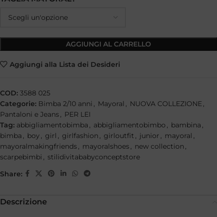
AGGIUNGI AL CARRELLO
Aggiungi alla Lista dei Desideri
COD:
3588 025
Categorie:
Bimba 2/10 anni
,
Mayoral
,
NUOVA COLLEZIONE
,
Pantaloni e Jeans
,
PER LEI
Tag:
abbigliamentobimba
,
abbigliamentobimbo
,
bambina
,
bimba
,
boy
,
girl
,
girlfashion
,
girloutfit
,
junior
,
mayoral
,
mayoralmakingfriends
,
mayoralshoes
,
new collection
,
scarpebimbi
,
stilidivitababyconceptstore
Share:
Descrizione