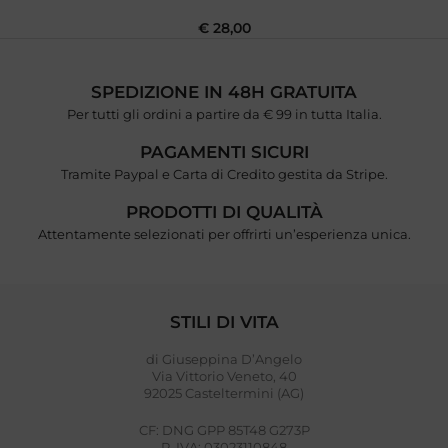
€
28,00
SPEDIZIONE IN 48H GRATUITA
Per tutti gli ordini a partire da € 99 in tutta Italia.
PAGAMENTI SICURI
Tramite Paypal e Carta di Credito gestita da Stripe.
PRODOTTI DI QUALITÀ
Attentamente selezionati per offrirti un’esperienza unica.
STILI DI VITA
di Giuseppina D’Angelo
Via Vittorio Veneto, 40
92025 Casteltermini (AG)
CF: DNG GPP 85T48 G273P
P. IVA: 03023110848