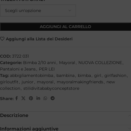
AGGIUNGI AL CARRELLO
Aggiungi alla Lista dei Desideri
COD:
3722 031
Categorie:
Bimba 2/10 anni
,
Mayoral
,
NUOVA COLLEZIONE
,
Pantaloni e Jeans
,
PER LEI
Tag:
abbigliamentobimba
,
bambina
,
bimba
,
girl
,
girlfashion
,
girloutfit
,
junior
,
mayoral
,
mayoralmakingfriends
,
new
collection
,
stilidivitababyconceptstore
Share:
Descrizione
Informazioni aggiuntive