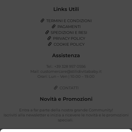
Links Utili
TERMINI E CONDIZIONI
PAGAMENTI
SPEDIZIONI E RESI
PRIVACY POLICY
COOKIE POLICY
Assistenza
Tel.: +39 328 957 0556
Mail: customercare@stilidivitababy.it
Orari: Lun – Ven | 10.00 – 19.00
CONTATTI
Novità e Promozioni
Entra a far parte della nostra grande Community!
Iscriviti alla newsletter e inizia a ricevere le novità e le promozioni
speciali.