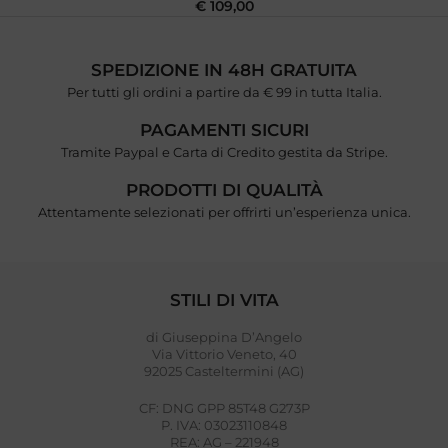
€
109,00
SPEDIZIONE IN 48H GRATUITA
Per tutti gli ordini a partire da € 99 in tutta Italia.
PAGAMENTI SICURI
Tramite Paypal e Carta di Credito gestita da Stripe.
PRODOTTI DI QUALITÀ
Attentamente selezionati per offrirti un’esperienza unica.
STILI DI VITA
di Giuseppina D’Angelo
Via Vittorio Veneto, 40
92025 Casteltermini (AG)
CF: DNG GPP 85T48 G273P
P. IVA: 03023110848
REA: AG – 221948