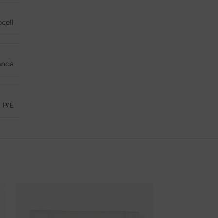
cell
anda
P/E