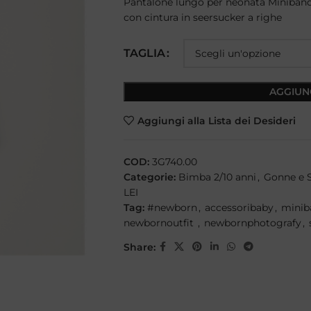
Pantalone lungo per neonata Minibanda r
con cintura in seersucker a righe
TAGLIA
AGGIUN
Aggiungi alla Lista dei Desideri
COD:
3G740.00
Categorie:
Bimba 2/10 anni
,
Gonne e 
LEI
Tag:
#newborn
,
accessoribaby
,
minib
newbornoutfit
,
newbornphotografy
,
Share: