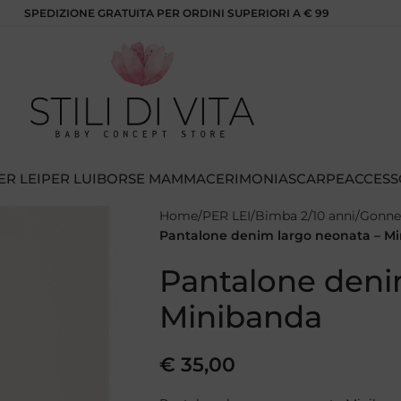
SPEDIZIONE GRATUITA PER ORDINI SUPERIORI A € 99
ER LEI
PER LUI
BORSE MAMMA
CERIMONIA
SCARPE
ACCESS
Home
PER LEI
Bimba 2/10 anni
Gonne
Pantalone denim largo neonata – M
Pantalone deni
Minibanda
€
35,00