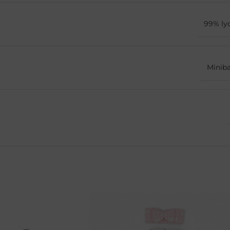
99% lyo
Minib