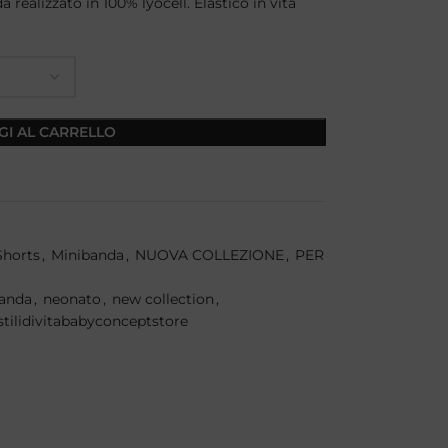
ealizzato in 100% lyocell. Elastico in vita
GI AL CARRELLO
Shorts
,
Minibanda
,
NUOVA COLLEZIONE
,
PER
anda
,
neonato
,
new collection
,
stilidivitababyconceptstore