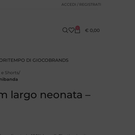
ACCEDI / REGISTRATI
0
€
0,00
ORI
TEMPO DI GIOCO
BRANDS
 e Shorts
inibanda
m largo neonata –