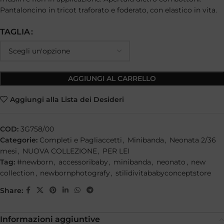
Pantaloncino in tricot traforato e foderato, con elastico in vita.
TAGLIA
AGGIUNGI AL CARRELLO
Aggiungi alla Lista dei Desideri
COD:
3G758/00
Categorie:
Completi e Pagliaccetti
,
Minibanda
,
Neonata 2/36
mesi
,
NUOVA COLLEZIONE
,
PER LEI
Tag:
#newborn
,
accessoribaby
,
minibanda
,
neonato
,
new
collection
,
newbornphotografy
,
stilidivitababyconceptstore
Share:
Informazioni aggiuntive