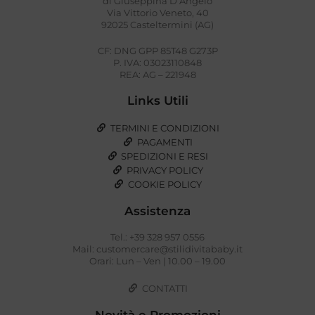
di Giuseppina D’Angelo
Via Vittorio Veneto, 40
92025 Casteltermini (AG)
CF: DNG GPP 85T48 G273P
P. IVA: 03023110848
REA: AG – 221948
Links Utili
TERMINI E CONDIZIONI
PAGAMENTI
SPEDIZIONI E RESI
PRIVACY POLICY
COOKIE POLICY
Assistenza
Tel.: +39 328 957 0556
Mail: customercare@stilidivitababy.it
Orari: Lun – Ven | 10.00 – 19.00
CONTATTI