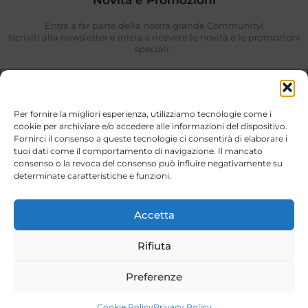
Novità e Promozioni
Entra a far parte della nostra grande Community!
Iscriviti alla newsletter e inizia a ricevere le novità e le promozioni
speciali.
Per fornire la migliori esperienza, utilizziamo tecnologie come i
cookie per archiviare e/o accedere alle informazioni del dispositivo.
Fornirci il consenso a queste tecnologie ci consentirà di elaborare i
tuoi dati come il comportamento di navigazione. Il mancato
consenso o la revoca del consenso può influire negativamente su
determinate caratteristiche e funzioni.
Ho preso visione di quanto descritto nella
Privacy Policy
.
ISCRIVIMI
Accetta
Rifiuta
Stili di Vita © 2026. Tutti i diritti riservati
Sito internet realizzato da
ED-Vision.it
Preferenze
customercare@stilidivitababy.it
Cookie Policy
Privacy Policy