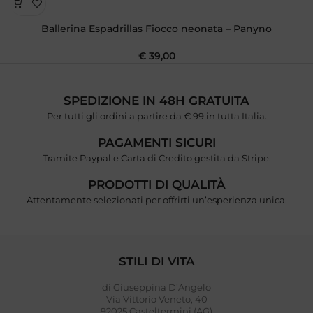
Ballerina Espadrillas Fiocco neonata – Panyno
€
39,00
SPEDIZIONE IN 48H GRATUITA
Per tutti gli ordini a partire da € 99 in tutta Italia.
PAGAMENTI SICURI
Tramite Paypal e Carta di Credito gestita da Stripe.
PRODOTTI DI QUALITÀ
Attentamente selezionati per offrirti un’esperienza unica.
STILI DI VITA
di Giuseppina D’Angelo
Via Vittorio Veneto, 40
92025 Casteltermini (AG)