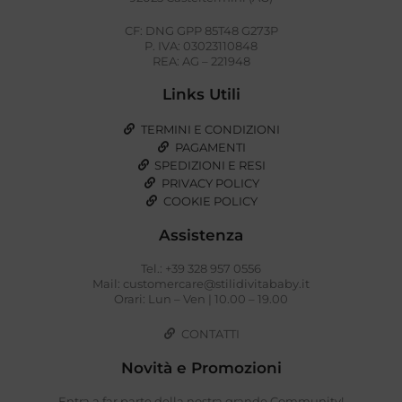
CF: DNG GPP 85T48 G273P
P. IVA: 03023110848
REA: AG – 221948
Links Utili
TERMINI E CONDIZIONI
PAGAMENTI
SPEDIZIONI E RESI
PRIVACY POLICY
COOKIE POLICY
Assistenza
Tel.: +39 328 957 0556
Mail: customercare@stilidivitababy.it
Orari: Lun – Ven | 10.00 – 19.00
CONTATTI
Novità e Promozioni
Entra a far parte della nostra grande Community!