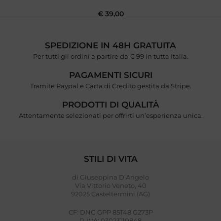
€
39,00
SPEDIZIONE IN 48H GRATUITA
Per tutti gli ordini a partire da € 99 in tutta Italia.
PAGAMENTI SICURI
Tramite Paypal e Carta di Credito gestita da Stripe.
PRODOTTI DI QUALITÀ
Attentamente selezionati per offrirti un’esperienza unica.
STILI DI VITA
di Giuseppina D’Angelo
Via Vittorio Veneto, 40
92025 Casteltermini (AG)
CF: DNG GPP 85T48 G273P
P. IVA: 03023110848