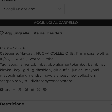
AGGIUNGI AL CARRELLO
Aggiungi alla Lista dei Desideri
COD:
43765 063
Categorie:
Mayoral
,
NUOVA COLLEZIONE
,
Primi passi e oltre..
18/35
,
SCARPE
,
Scarpe Bimbo
Tag:
abbigliamentobimba
,
abbigliamentobimbo
,
bambina
,
bimba
,
boy
,
girl
,
girlfashion
,
girloutfit
,
junior
,
mayoral
,
mayoralmakingfriends
,
mayoralshoes
,
new collection
,
scarpebimbi
,
stilidivitababyconceptstore
Share:
Descrizione