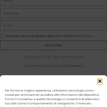
Ho preso visione di quanto descritto nella
Privacy Policy
.
ISCRIVIMI
Stili di Vita © 2026. Tutti i diritti riservati
Sito internet realizzato da
ED-Vision.it
customercare@stilidivitababy.it
Per fornire la migliori esperienza, utilizziamo tecnologie come i
cookie per archiviare e/o accedere alle informazioni del dispositivo.
Fornirci il consenso a queste tecnologie ci consentirà di elaborare i
tuoi dati come il comportamento di navigazione. Il mancato