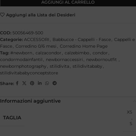
AGGIUNGI AL CARRELLO
Aggiungi alla Lista dei Desideri
COD:
50056469-500
Categorie:
ACCESSORI
,
Babbucce - Cappelli - Fasce
,
Cappelli e
Fasce
,
Corredino 0/6 mesi
,
Corredino Home Page
Tag:
#newborn
,
calzacondor
,
calzebimbo
,
condor
,
condormodainfantil
,
newbornaccessiri
,
newbornoutfit
,
newbornphotography
,
stilidivita
,
stilidivitababy
,
stilidivitababyconceptstore
Share:
Informazioni aggiuntive
XS
TAGLIA
,
S