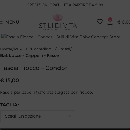
SPEDIZIONI GRATUITE A PARTIRE DA € 99
0
MENU
€
0,0
Clicca per ingrandire
Home
PER LEI
Corredino 0/6 mesi
Babbucce - Cappelli - Fasce
Fascia Fiocco – Condor
€
15,00
Fascia per capelli traforata spigata con fiocco.
TAGLIA