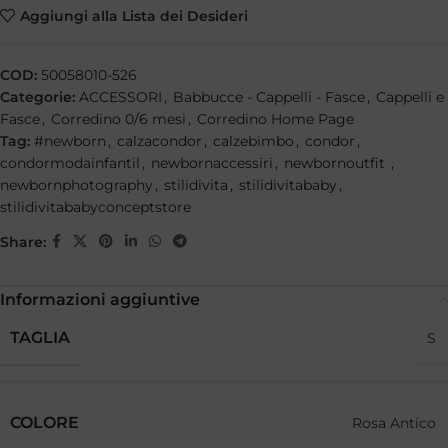
Aggiungi alla Lista dei Desideri
COD:
50058010-526
Categorie:
ACCESSORI
,
Babbucce - Cappelli - Fasce
,
Cappelli e
Fasce
,
Corredino 0/6 mesi
,
Corredino Home Page
Tag:
#newborn
,
calzacondor
,
calzebimbo
,
condor
,
condormodainfantil
,
newbornaccessiri
,
newbornoutfit
,
newbornphotography
,
stilidivita
,
stilidivitababy
,
stilidivitababyconceptstore
Share:
Informazioni aggiuntive
TAGLIA
S
COLORE
Rosa Antico