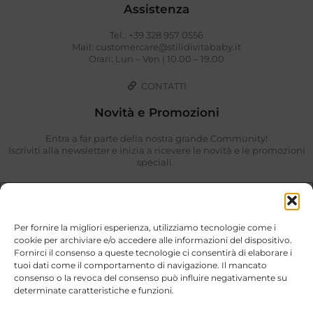
Assistenza
Tel.: +39 328 957 0556
Mail: customercare@stilidivitababy.it
Orari: Lun – Ven | 10.00 – 19.00
CONTATTI
Novità e Promozioni
Entra a far parte della nostra grande Community!
Iscriviti alla newsletter e inizia a ricevere le novità e le promozioni
speciali.
Per fornire la migliori esperienza, utilizziamo tecnologie come i
cookie per archiviare e/o accedere alle informazioni del dispositivo.
Fornirci il consenso a queste tecnologie ci consentirà di elaborare i
tuoi dati come il comportamento di navigazione. Il mancato
consenso o la revoca del consenso può influire negativamente su
determinate caratteristiche e funzioni.
Ho preso visione di quanto descritto nella
Privacy Policy
.