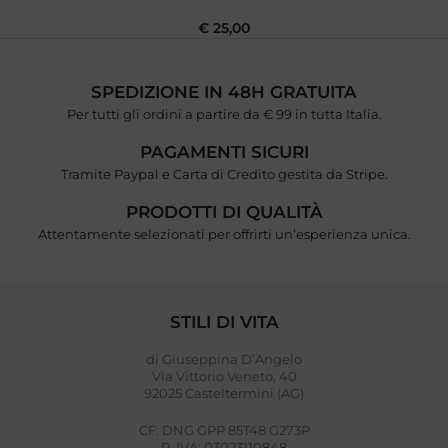
€
25,00
SPEDIZIONE IN 48H GRATUITA
Per tutti gli ordini a partire da € 99 in tutta Italia.
PAGAMENTI SICURI
Tramite Paypal e Carta di Credito gestita da Stripe.
PRODOTTI DI QUALITÀ
Attentamente selezionati per offrirti un’esperienza unica.
STILI DI VITA
di Giuseppina D’Angelo
Via Vittorio Veneto, 40
92025 Casteltermini (AG)
CF: DNG GPP 85T48 G273P
P. IVA: 03023110848