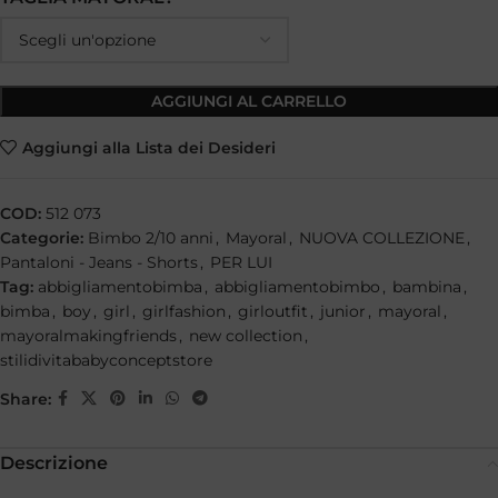
AGGIUNGI AL CARRELLO
Aggiungi alla Lista dei Desideri
COD:
512 073
Categorie:
Bimbo 2/10 anni
,
Mayoral
,
NUOVA COLLEZIONE
,
Pantaloni - Jeans - Shorts
,
PER LUI
Tag:
abbigliamentobimba
,
abbigliamentobimbo
,
bambina
,
bimba
,
boy
,
girl
,
girlfashion
,
girloutfit
,
junior
,
mayoral
,
mayoralmakingfriends
,
new collection
,
stilidivitababyconceptstore
Share:
Descrizione