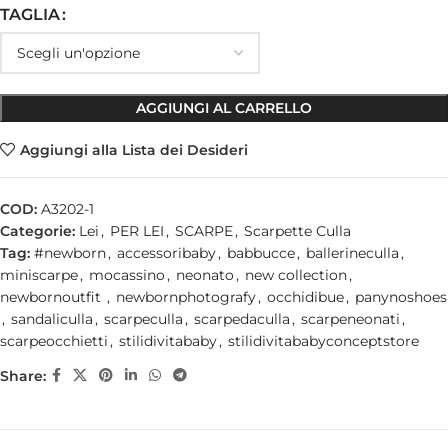
TAGLIA
AGGIUNGI AL CARRELLO
Aggiungi alla Lista dei Desideri
COD:
A3202-1
Categorie:
Lei
,
PER LEI
,
SCARPE
,
Scarpette Culla
Tag:
#newborn
,
accessoribaby
,
babbucce
,
ballerineculla
,
miniscarpe
,
mocassino
,
neonato
,
new collection
,
newbornoutfit
,
newbornphotografy
,
occhidibue
,
panynoshoes
,
sandaliculla
,
scarpeculla
,
scarpedaculla
,
scarpeneonati
,
scarpeocchietti
,
stilidivitababy
,
stilidivitababyconceptstore
Share: