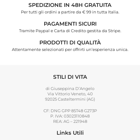
SPEDIZIONE IN 48H GRATUITA
Per tutti gli ordini a partire da € 99 in tutta Italia.
PAGAMENTI SICURI
Tramite Paypal e Carta di Credito gestita da Stripe.
PRODOTTI DI QUALITÀ
Attentamente selezionati per offrirti un’esperienza unica.
STILI DI VITA
di Giuseppina D’Angelo
Via Vittorio Veneto, 40
92025 Casteltermini (AG)
CF: DNG GPP 85T48 G273P
P. IVA: 03023110848
REA: AG – 221948
Links Utili