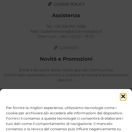
COOKIE POLICY
Assistenza
Tel.: +39 328 957 0556
Mail: customercare@stilidivitababy.it
Orari: Lun – Ven | 10.00 – 19.00
CONTATTI
Novità e Promozioni
Entra a far parte della nostra grande Community!
Iscriviti alla newsletter e inizia a ricevere le novità e le promozioni
speciali.
Per fornire la migliori esperienza, utilizziamo tecnologie come i
cookie per archiviare e/o accedere alle informazioni del dispositivo.
Fornirci il consenso a queste tecnologie ci consentirà di elaborare i
tuoi dati come il comportamento di navigazione. Il mancato
consenso o la revoca del consenso può influire negativamente su