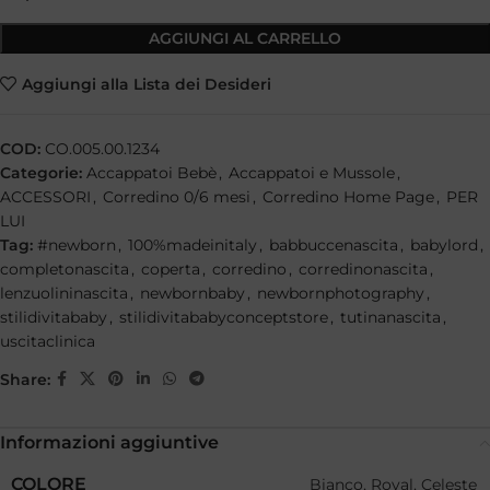
AGGIUNGI AL CARRELLO
Aggiungi alla Lista dei Desideri
COD:
CO.005.00.1234
Categorie:
Accappatoi Bebè
,
Accappatoi e Mussole
,
ACCESSORI
,
Corredino 0/6 mesi
,
Corredino Home Page
,
PER
LUI
Tag:
#newborn
,
100%madeinitaly
,
babbuccenascita
,
babylord
,
completonascita
,
coperta
,
corredino
,
corredinonascita
,
lenzuolininascita
,
newbornbaby
,
newbornphotography
,
stilidivitababy
,
stilidivitababyconceptstore
,
tutinanascita
,
uscitaclinica
Share:
Informazioni aggiuntive
COLORE
Bianco, Royal, Celeste