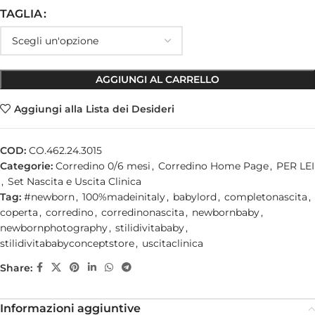
TAGLIA
AGGIUNGI AL CARRELLO
Aggiungi alla Lista dei Desideri
COD:
CO.462.24.3015
Categorie:
Corredino 0/6 mesi
,
Corredino Home Page
,
PER LEI
,
Set Nascita e Uscita Clinica
Tag:
#newborn
,
100%madeinitaly
,
babylord
,
completonascita
,
coperta
,
corredino
,
corredinonascita
,
newbornbaby
,
newbornphotography
,
stilidivitababy
,
stilidivitababyconceptstore
,
uscitaclinica
Share:
Informazioni aggiuntive