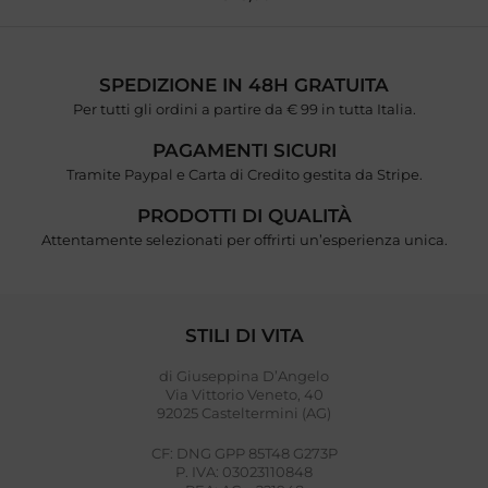
SPEDIZIONE IN 48H GRATUITA
Per tutti gli ordini a partire da € 99 in tutta Italia.
PAGAMENTI SICURI
Tramite Paypal e Carta di Credito gestita da Stripe.
PRODOTTI DI QUALITÀ
Attentamente selezionati per offrirti un’esperienza unica.
STILI DI VITA
di Giuseppina D’Angelo
Via Vittorio Veneto, 40
92025 Casteltermini (AG)
CF: DNG GPP 85T48 G273P
P. IVA: 03023110848