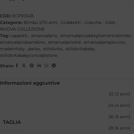
COD:
ECP9134B
Categorie:
Bimbo 2/10 anni
,
Giubbotti - Giacche - Gilet
,
NUOVA COLLEZIONE
Tag:
cappotti
,
emanuelpris
,
emanuelprisabbigliamentobimbo
,
emanuelprisbambino
,
emanuelpriskid
,
emanuelprispiccino
,
madeinitaly
,
parka
,
stilidivita
,
stilidivitababy
,
stilidivitababyconceptstore
Share:
Informazioni aggiuntive
22 (3 anni)
,
24 (4 anni)
,
26 (5 anni)
TAGLIA
,
28 (6 anni)
,