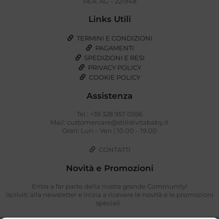
REA: AG – 221948
Links Utili
TERMINI E CONDIZIONI
PAGAMENTI
SPEDIZIONI E RESI
PRIVACY POLICY
COOKIE POLICY
Assistenza
Tel.: +39 328 957 0556
Mail: customercare@stilidivitababy.it
Orari: Lun – Ven | 10.00 – 19.00
CONTATTI
Novità e Promozioni
Entra a far parte della nostra grande Community!
Iscriviti alla newsletter e inizia a ricevere le novità e le promozioni
speciali.