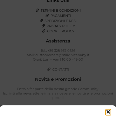
Links Utili
TERMINI E CONDIZIONI
PAGAMENTI
SPEDIZIONI E RESI
PRIVACY POLICY
COOKIE POLICY
Assistenza
Tel.: +39 328 957 0556
Mail: customercare@stilidivitababy.it
Orari: Lun – Ven | 10.00 – 19.00
CONTATTI
Novità e Promozioni
Entra a far parte della nostra grande Community!
Iscriviti alla newsletter e inizia a ricevere le novità e le promozioni
speciali.