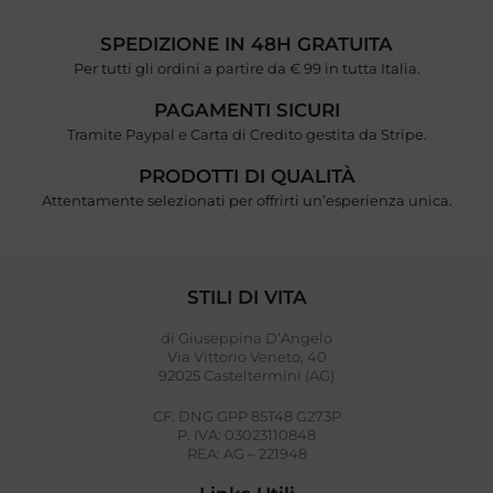
SPEDIZIONE IN 48H GRATUITA
Per tutti gli ordini a partire da € 99 in tutta Italia.
PAGAMENTI SICURI
Tramite Paypal e Carta di Credito gestita da Stripe.
PRODOTTI DI QUALITÀ
Attentamente selezionati per offrirti un’esperienza unica.
STILI DI VITA
di Giuseppina D’Angelo
Via Vittorio Veneto, 40
92025 Casteltermini (AG)
CF: DNG GPP 85T48 G273P
P. IVA: 03023110848
REA: AG – 221948