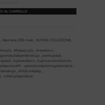
GI AL CARRELLO
,
Neonata 2/36 mesi
,
NUOVA COLLEZIONE
,
aFucsia
,
#FelpaLiuJo
,
#newborn
,
gonnatullebambinaliujo
,
jeanliujokid
,
liujokid
,
liujonewborn
,
liujonuovacollezione
,
ewbornoutfit
,
pantalonidenimliujobambina
,
binaliujo
,
stilidivitababy
,
o
,
tulleliujobambina