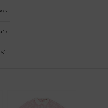
stan
iu Jo
P/E