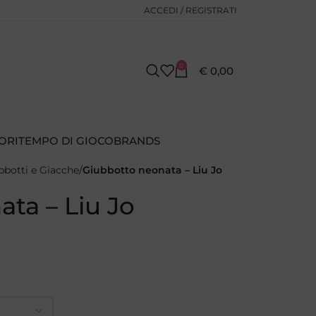
ACCEDI / REGISTRATI
0
€
0,00
ORI
TEMPO DI GIOCO
BRANDS
bbotti e Giacche
Giubbotto neonata – Liu Jo
ta – Liu Jo