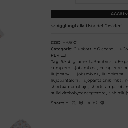
AGGIUN
Aggiungi alla Lista dei Desideri
COD:
HA6001
Categorie:
Giubbotti e Giacche
,
Liu Jo
PER LEI
Tag:
#AbbigliamentoBambina
,
#Felp
completoliujobambina
,
completotope
liujobaby
,
liujobambina
,
liujobimba
,
liujopantaloni
,
liujopantalonibimba
,
n
shortbambinaliujo
,
shortstampatobam
stilidivitababyconceptstore
,
t-shirtliuj
Share: