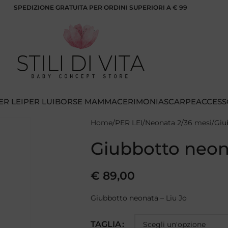
SPEDIZIONE GRATUITA PER ORDINI SUPERIORI A € 99
ER LEI
PER LUI
BORSE MAMMA
CERIMONIA
SCARPE
ACCESS
Home
PER LEI
Neonata 2/36 mesi
Giu
Giubbotto neona
€
89,00
Giubbotto neonata – Liu Jo
TAGLIA