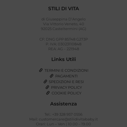
STILI DI VITA
di Giuseppina D’Angelo
Via Vittorio Veneto, 40
92025 Casteltermini (AG)
CF: DNG GPP 85T48 G273P
P. IVA: 03023110848
REA: AG – 221948
Links Utili
TERMINI E CONDIZIONI
PAGAMENTI
SPEDIZIONI E RESI
PRIVACY POLICY
COOKIE POLICY
Assistenza
Tel.: +39 328 957 0556
Mail: customercare@stilidivitababy.it
Orari: Lun – Ven | 10.00 – 19.00