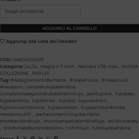
AGGIUNGI AL CARRELLO
Aggiungi alla Lista dei Desideri
COD:
HA6040JS003
Categorie:
Liu Jo
,
Maglie e T-shirt
,
Neonata 2/36 mesi
,
NUOVA
COLLEZIONE
,
PER LEI
Tag:
#AbbigliamentoBambina
,
#FelpaFucsia
,
#FelpaLiuJo
,
#newborn
,
completoliujobambina
,
completotopegonnatullebambinaliujo
,
jeanliujokid
,
liujobaby
,
liujobambina
,
liujobimba
,
liujokid
,
liujonewborn
,
liujonuovacollezione
,
liujopantaloni
,
liujopantalonibimba
,
newbornoutfit
,
pantalonidenimliujobambina
,
shortbambinaliujo
,
shortstampatobambinaliujo
,
stilidivitababy
,
stilidivitababyconceptstore
,
t-shirtliujo
,
tulleliujobambina
Share: