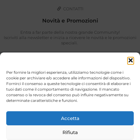
CONTATTI
Novità e Promozioni
Entra a far parte della nostra grande Community!
Iscriviti alla newsletter e inizia a ricevere le novità e le promozioni
speciali.
Per fornire la migliori esperienza, utilizziamo tecnologie come i
cookie per archiviare e/o accedere alle informazioni del dispositivo.
Fornirci il consenso a queste tecnologie ci consentirà di elaborare i
tuoi dati come il comportamento di navigazione. Il mancato
consenso o la revoca del consenso può influire negativamente su
determinate caratteristiche e funzioni.
Ho preso visione di quanto descritto nella
Privacy Policy
.
ISCRIVIMI
Accetta
Rifiuta
Stili di Vita © 2026. Tutti i diritti riservati