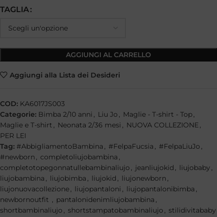
TAGLIA
AGGIUNGI AL CARRELLO
Aggiungi alla Lista dei Desideri
COD:
KA6017JS003
Categorie:
Bimba 2/10 anni
,
Liu Jo
,
Maglie - T-shirt - Top
,
Maglie e T-shirt
,
Neonata 2/36 mesi
,
NUOVA COLLEZIONE
,
PER LEI
Tag:
#AbbigliamentoBambina
,
#FelpaFucsia
,
#FelpaLiuJo
,
#newborn
,
completoliujobambina
,
completotopegonnatullebambinaliujo
,
jeanliujokid
,
liujobaby
,
liujobambina
,
liujobimba
,
liujokid
,
liujonewborn
,
liujonuovacollezione
,
liujopantaloni
,
liujopantalonibimba
,
newbornoutfit
,
pantalonidenimliujobambina
,
shortbambinaliujo
,
shortstampatobambinaliujo
,
stilidivitababy