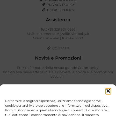
PRIVACY POLICY
COOKIE POLICY
Assistenza
Tel.: +39 328 957 0556
Mail: customercare@stilidivitababy.it
Orari: Lun – Ven | 10.00 – 19.00
CONTATTI
Novità e Promozioni
Entra a far parte della nostra grande Community!
Iscriviti alla newsletter e inizia a ricevere le novità e le promozioni
speciali.
Per fornire la migliori esperienza, utilizziamo tecnologie come i
cookie per archiviare e/o accedere alle informazioni del dispositivo.
Fornirci il consenso a queste tecnologie ci consentirà di elaborare i
tuoi dati come il comportamento di navigazione. Il mancato