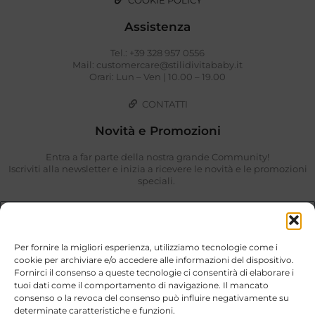
COOKIE POLICY
Assistenza
Tel.: +39 328 957 0556
Mail: customercare@stilidivitababy.it
Orari: Lun – Ven | 10.00 – 19.00
CONTATTI
Novità e Promozioni
Entra a far parte della nostra grande Community!
Iscriviti alla newsletter e inizia a ricevere le novità e le promozioni
speciali.
Per fornire la migliori esperienza, utilizziamo tecnologie come i
cookie per archiviare e/o accedere alle informazioni del dispositivo.
Fornirci il consenso a queste tecnologie ci consentirà di elaborare i
tuoi dati come il comportamento di navigazione. Il mancato
consenso o la revoca del consenso può influire negativamente su
determinate caratteristiche e funzioni.