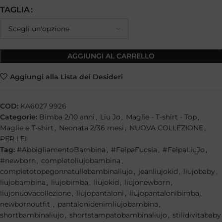
TAGLIA
AGGIUNGI AL CARRELLO
Aggiungi alla Lista dei Desideri
COD:
KA6027 9926
Categorie:
Bimba 2/10 anni
,
Liu Jo
,
Maglie - T-shirt - Top
,
Maglie e T-shirt
,
Neonata 2/36 mesi
,
NUOVA COLLEZIONE
,
PER LEI
Tag:
#AbbigliamentoBambina
,
#FelpaFucsia
,
#FelpaLiuJo
,
#newborn
,
completoliujobambina
,
completotopegonnatullebambinaliujo
,
jeanliujokid
,
liujobaby
,
liujobambina
,
liujobimba
,
liujokid
,
liujonewborn
,
liujonuovacollezione
,
liujopantaloni
,
liujopantalonibimba
,
newbornoutfit
,
pantalonidenimliujobambina
,
shortbambinaliujo
,
shortstampatobambinaliujo
,
stilidivitababy