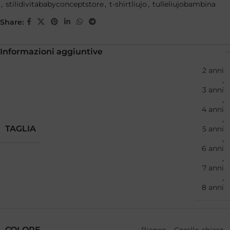
,
stilidivitababyconceptstore
,
t-shirtliujo
,
tulleliujobambina
Share:
Informazioni aggiuntive
2 anni
,
3 anni
,
4 anni
,
TAGLIA
5 anni
,
6 anni
,
7 anni
,
8 anni
COLORE