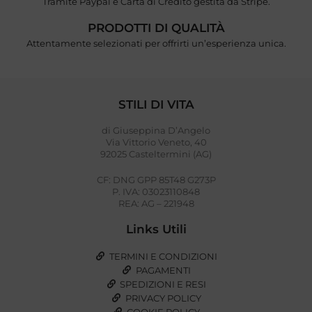
Tramite Paypal e Carta di Credito gestita da Stripe.
PRODOTTI DI QUALITÀ
Attentamente selezionati per offrirti un’esperienza unica.
STILI DI VITA
di Giuseppina D’Angelo
Via Vittorio Veneto, 40
92025 Casteltermini (AG)
CF: DNG GPP 85T48 G273P
P. IVA: 03023110848
REA: AG – 221948
Links Utili
TERMINI E CONDIZIONI
PAGAMENTI
SPEDIZIONI E RESI
PRIVACY POLICY