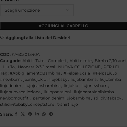
AGGIUNGI AL CARRELLO
Aggiungi alla Lista dei Desideri
COD:
KA6030T340A
Categorie:
Abiti - Tute - Completi
,
Abiti e tute
,
Bimba 2/10 anni
,
Liu Jo
,
Neonata 2/36 mesi
,
NUOVA COLLEZIONE
,
PER LEI
Tag:
#AbbigliamentoBambina
,
#FelpaFucsia
,
#FelpaLiuJo
,
#newborn
,
jeanliujokid
,
liujobaby
,
liujobambina
,
liujobimba
,
liujodenim
,
liujojeansbambina
,
liujokid
,
liujonewborn
,
liujonuovacollezione
,
liujopantaloni
,
liujopantalonibimba
,
newbornoutfit
,
pantalonidenimliujobambina
,
stilidivitababy
,
stilidivitababyconceptstore
,
t-shirtliujo
Share: