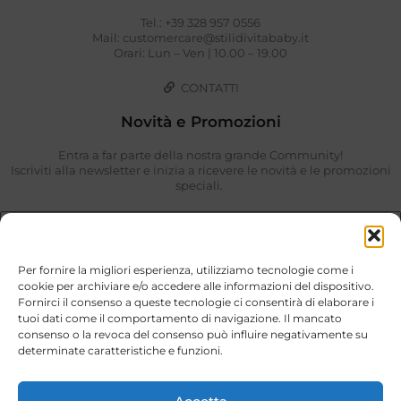
Tel.: +39 328 957 0556
Mail: customercare@stilidivitababy.it
Orari: Lun – Ven | 10.00 – 19.00
CONTATTI
Novità e Promozioni
Entra a far parte della nostra grande Community!
Iscriviti alla newsletter e inizia a ricevere le novità e le promozioni
speciali.
Per fornire la migliori esperienza, utilizziamo tecnologie come i
cookie per archiviare e/o accedere alle informazioni del dispositivo.
Fornirci il consenso a queste tecnologie ci consentirà di elaborare i
tuoi dati come il comportamento di navigazione. Il mancato
consenso o la revoca del consenso può influire negativamente su
determinate caratteristiche e funzioni.
Ho preso visione di quanto descritto nella
Privacy Policy
.
ISCRIVIMI