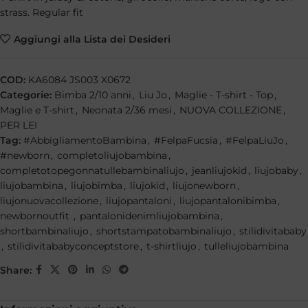
strass. Regular fit
Aggiungi alla Lista dei Desideri
COD:
KA6084 JS003 X0672
Categorie:
Bimba 2/10 anni
,
Liu Jo
,
Maglie - T-shirt - Top
,
Maglie e T-shirt
,
Neonata 2/36 mesi
,
NUOVA COLLEZIONE
,
PER LEI
Tag:
#AbbigliamentoBambina
,
#FelpaFucsia
,
#FelpaLiuJo
,
#newborn
,
completoliujobambina
,
completotopegonnatullebambinaliujo
,
jeanliujokid
,
liujobaby
,
liujobambina
,
liujobimba
,
liujokid
,
liujonewborn
,
liujonuovacollezione
,
liujopantaloni
,
liujopantalonibimba
,
newbornoutfit
,
pantalonidenimliujobambina
,
shortbambinaliujo
,
shortstampatobambinaliujo
,
stilidivitababy
,
stilidivitababyconceptstore
,
t-shirtliujo
,
tulleliujobambina
Share: