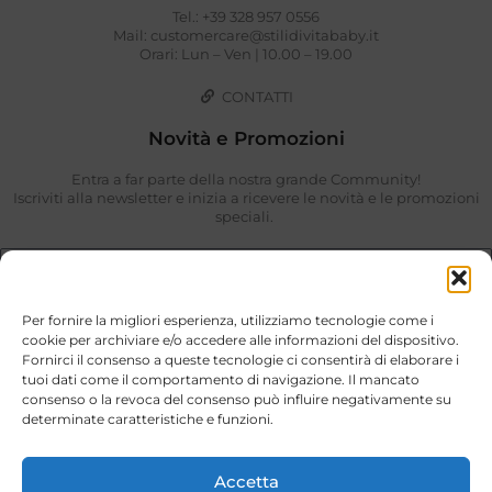
Tel.: +39 328 957 0556
Mail: customercare@stilidivitababy.it
Orari: Lun – Ven | 10.00 – 19.00
CONTATTI
Novità e Promozioni
Entra a far parte della nostra grande Community!
Iscriviti alla newsletter e inizia a ricevere le novità e le promozioni
speciali.
Per fornire la migliori esperienza, utilizziamo tecnologie come i
cookie per archiviare e/o accedere alle informazioni del dispositivo.
Fornirci il consenso a queste tecnologie ci consentirà di elaborare i
tuoi dati come il comportamento di navigazione. Il mancato
consenso o la revoca del consenso può influire negativamente su
determinate caratteristiche e funzioni.
Ho preso visione di quanto descritto nella
Privacy Policy
.
ISCRIVIMI
Accetta