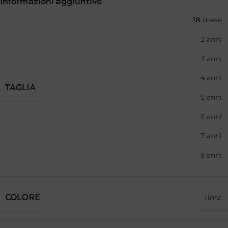
Informazioni aggiuntive
18 mese
,
2 anni
,
3 anni
,
4 anni
TAGLIA
,
5 anni
,
6 anni
,
7 anni
,
8 anni
COLORE
Rosa