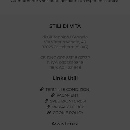
Attentamente selezionati per offrirti un’esperienza unica.
STILI DI VITA
di Giuseppina D’Angelo
Via Vittorio Veneto, 40
92025 Casteltermini (AG)
CF: DNG GPP 85T48 G273P
P. IVA: 03023110848
REA: AG – 221948
Links Utili
TERMINI E CONDIZIONI
PAGAMENTI
SPEDIZIONI E RESI
PRIVACY POLICY
COOKIE POLICY
Assistenza