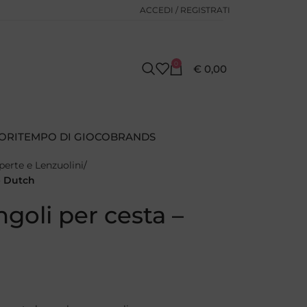
ACCEDI / REGISTRATI
0
€
0,00
ORI
TEMPO DI GIOCO
BRANDS
perte e Lenzuolini
e Dutch
goli per cesta –