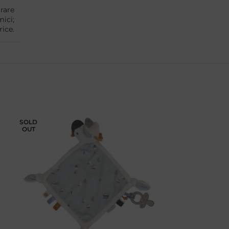
rare
ici;
ice.
SOLD
SOLD
OUT
OUT