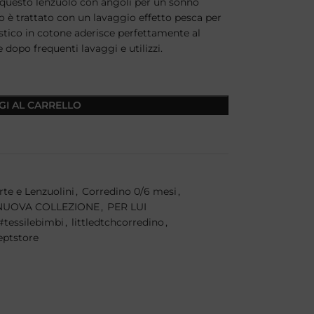
 questo lenzuolo con angoli per un sonno
o è trattato con un lavaggio effetto pesca per
astico in cotone aderisce perfettamente al
opo frequenti lavaggi e utilizzi.
GI AL CARRELLO
te e Lenzuolini
,
Corredino 0/6 mesi
,
NUOVA COLLEZIONE
,
PER LUI
#tessilebimbi
,
littledtchcorredino
,
eptstore