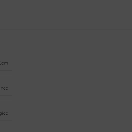
0cm
anco
gico