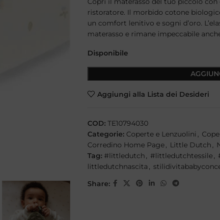
Copri il materasso del tuo piccolo con
ristoratore. Il morbido cotone biologic
un comfort lenitivo e sogni d’oro. L’el
materasso e rimane impeccabile anche d
Disponibile
AGGIUN
Aggiungi alla Lista dei Desideri
COD:
TE10794030
Categorie:
Coperte e Lenzuolini
,
Coper
Corredino Home Page
,
Little Dutch
,
Tag:
#littledutch
,
#littledutchtessile
,
littledutchnascita
,
stilidivitababyconc
Share: