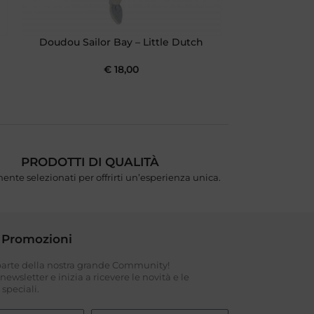
e
Doudou Sailor Bay – Little Dutch
Mussola Swad
delle Fa
€
18,00
PRODOTTI DI QUALITÀ
ente selezionati per offrirti un’esperienza unica.
 Promozioni
 parte della nostra grande Community!
a newsletter e inizia a ricevere le novità e le
speciali.