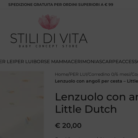
SPEDIZIONE GRATUITA PER ORDINI SUPERIORI A € 99
ER LEI
PER LUI
BORSE MAMMA
CERIMONIA
SCARPE
ACCESS
Home
PER LUI
Corredino 0/6 mesi
Co
Lenzuolo con angoli per cesta – Littl
Lenzuolo con an
Little Dutch
€
20,00