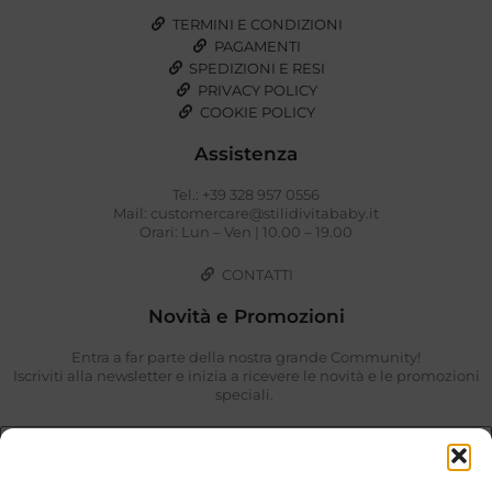
TERMINI E CONDIZIONI
PAGAMENTI
SPEDIZIONI E RESI
PRIVACY POLICY
COOKIE POLICY
Assistenza
Tel.: +39 328 957 0556
Mail: customercare@stilidivitababy.it
Orari: Lun – Ven | 10.00 – 19.00
CONTATTI
Novità e Promozioni
Entra a far parte della nostra grande Community!
Iscriviti alla newsletter e inizia a ricevere le novità e le promozioni
speciali.