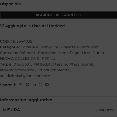
Disponibile
AGGIUNGI AL CARRELLO
Aggiungi alla Lista dei Desideri
COD:
TE13644035
Categorie:
Coperte e Lenzuolini
,
Coperte e Lenzuolini
,
Corredino 0/6 mesi
,
Corredino Home Page
,
Little Dutch
,
NUOVA COLLEZIONE
,
PER LUI
Tag:
#littledutch
,
#littledutchtessile
,
#tessilebimbi
,
littledtchcorredino
,
littledutchnascita
,
stilidivitababyconceptstore
Share:
Informazioni aggiuntive
MISURA
70x100cm