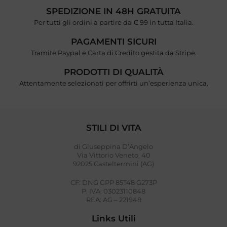
SPEDIZIONE IN 48H GRATUITA
Per tutti gli ordini a partire da € 99 in tutta Italia.
PAGAMENTI SICURI
Tramite Paypal e Carta di Credito gestita da Stripe.
PRODOTTI DI QUALITÀ
Attentamente selezionati per offrirti un’esperienza unica.
STILI DI VITA
di Giuseppina D’Angelo
Via Vittorio Veneto, 40
92025 Casteltermini (AG)
CF: DNG GPP 85T48 G273P
P. IVA: 03023110848
REA: AG – 221948
Links Utili